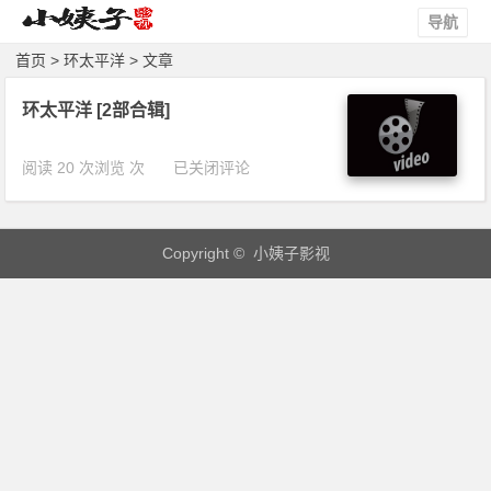
导航
首页
> 环太平洋 > 文章
环太平洋 [2部合辑]
环
阅读 20 次浏览 次
已关闭评论
太
平
洋
Copyright © 小姨子影视
[2
部
合
辑]