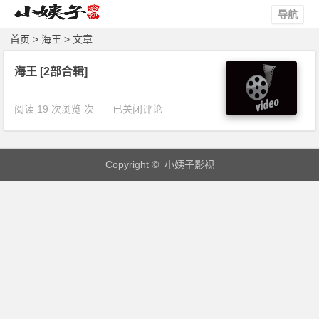
导航
首页
> 海王 > 文章
海王 [2部合辑]
海
阅读 19 次浏览 次
已关闭评论
王
[2
部
Copyright © 小姨子影视
合
辑]