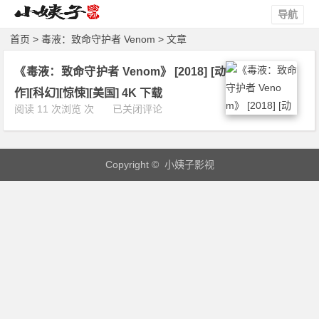
导航
首页
> 毒液：致命守护者 Venom > 文章
《毒液：致命守护者 Venom》 [2018] [动
作][科幻][惊悚][美国] 4K 下载
《毒
阅读 11 次浏览 次
已关闭评论
液：
致
命
Copyright © 小姨子影视
守
护
者
V
e
n
o
m》
[2
0
1