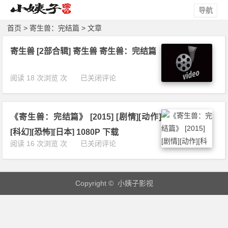
导航
首页
> 寄生兽：完结篇 > 文章
寄生兽 [2部合辑] 寄生兽 寄生兽：完结篇
寄
阅读 18 次浏览 次
已关闭评论
生
兽
[2
《寄生兽：完结篇》 [2015] [剧情][动作]
部
合
[科幻][恐怖][日本] 1080P 下载
辑]
《寄
阅读 16 次浏览 次
已关闭评论
寄
生
生
兽：
兽
完
寄
Copyright © 小姨子影视
结
生
篇》
兽：
[2
完
0
结
1