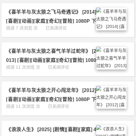
羊
だ
与
深
《喜羊羊与灰太狼之飞马奇遇记》 [2014]
灰
く》
太
[喜剧][动画][家庭][奇幻][冒险] 1080P 下
[2
狼
《喜
阅读 7 次浏览 次
已关闭评论
0
载
之
羊
1
羊
羊
6]
年
与
[剧
喜
《喜羊羊与灰太狼之喜气羊羊过蛇年》 [2
灰
情]
羊
太
[家
013] [喜剧][动画][家庭][奇幻][冒险] 1080
羊》
狼
庭]
《喜
阅读 11 次浏览 次
已关闭评论
[2
P 下载
之
[日
羊
0
飞
本]
羊
1
马
1
与
5]
奇
0
《喜羊羊与灰太狼之开心闯龙年》 [2012]
灰
[喜
遇
8
太
剧]
[喜剧][动画][家庭][奇幻][冒险] 1080P 下
记》
0
狼
[动
《喜
阅读 11 次浏览 次
已关闭评论
[2
P
载
之
画]
羊
0
下
喜
[家
羊
1
载
气
庭]
与
4]
羊
[奇
《浪浪人生》 [2025] [剧情][喜剧][家庭] 4
灰
[喜
羊
幻]