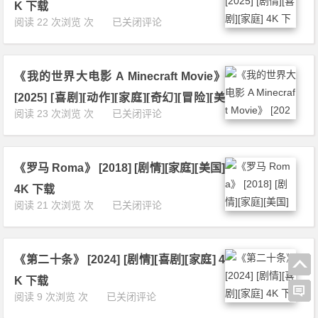
太
剧]
K 下载
过
[冒
狼
[动
《浪
阅读 22 次浏览 次
已关闭评论
蛇
险]
之
画]
浪
年》
4
开
[家
人
[2
K
心
庭]
生》
0
下
闯
[奇
《我的世界大电影 A Minecraft Movie》
[2
1
载
龙
幻]
0
3]
[2025] [喜剧][动作][家庭][奇幻][冒险][美
年》
[冒
2
[喜
《我
阅读 23 次浏览 次
已关闭评论
[2
险]
国] 4K 下载
5]
剧]
的
0
1
[剧
[动
世
1
0
情]
画]
界
2]
8
[喜
[家
《罗马 Roma》 [2018] [剧情][家庭][美国]
大
[喜
0
剧]
庭]
电
剧]
P
4K 下载
[家
[奇
影
[动
下
《罗
阅读 21 次浏览 次
已关闭评论
庭]
幻]
A
画]
载
马
4
[冒
M
[家
R
K
险]
i
庭]
o
下
1
n
[奇
《第二十条》 [2024] [剧情][喜剧][家庭] 4
m
载
0
e
幻]
a》
8
K 下载
c
[冒
[2
0
《第
阅读 9 次浏览 次
已关闭评论
r
险]
0
P
二
a
1