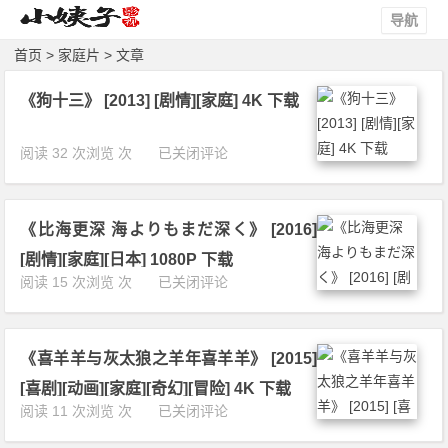
导航
首页
> 家庭片 > 文章
《狗十三》 [2013] [剧情][家庭] 4K 下载
《狗
阅读 32 次浏览 次
已关闭评论
十
三》
[2
《比海更深 海よりもまだ深く》 [2016]
0
1
[剧情][家庭][日本] 1080P 下载
3]
《比
阅读 15 次浏览 次
已关闭评论
[剧
海
情]
更
[家
深
庭]
《喜羊羊与灰太狼之羊年喜羊羊》 [2015]
海
4
よ
[喜剧][动画][家庭][奇幻][冒险] 4K 下载
K
り
《喜
阅读 11 次浏览 次
已关闭评论
下
も
羊
载
ま