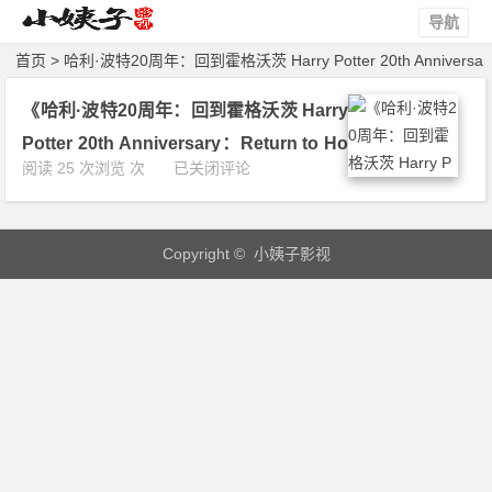
导航
首页
> 哈利·波特20周年：回到霍格沃茨 Harry Potter 20th Anniversa
ry：Return to Hogwarts > 文章
《哈利·波特20周年：回到霍格沃茨 Harry
Potter 20th Anniversary：Return to Ho
《哈
阅读 25 次浏览 次
已关闭评论
gwarts》 [2022] [纪录片][英国] 4K 下载
利
·
波
Copyright © 小姨子影视
特
2
0
周
年：
回
到
霍
格
沃
茨