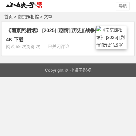
导航
首页
> 南京照相馆 > 文章
《南京照相馆》 [2025] [剧情][历史][战争]
4K 下载
《南
阅读 59 次浏览 次
已关闭评论
京
照
相
Copyright © 小姨子影视
馆》
[2
0
2
5]
[剧
情]
[历
史]
[战
争]