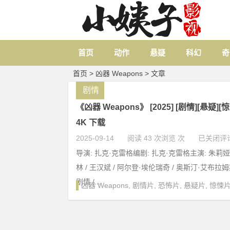
首页
动作
悬疑
科幻
奇
首页
> 凶器 Weapons > 文章
剧情
《凶器 Weapons》 [2025] [剧情][悬疑][
4K 下载
2025-09-14
阅读 43 次浏览 次
已关闭评
导演: 扎克·克雷格编剧: 扎克·克雷格主演: 朱莉娅·
林 / 王汉斌 / 阿尔登·埃伦瑞奇 / 奥斯汀·艾布拉姆斯 
剧情 /...
凶器 Weapons
,
剧情片
,
恐怖片
,
悬疑片
,
惊悚