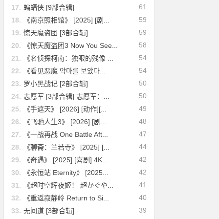
61
17.
蝙蝠侠 [9部合辑]
59
18.
《南京照相馆》 [2025] [剧...
59
19.
惊天魔盗团 [3部合辑]
58
20.
《惊天魔盗团3 Now You See...
54
21.
《名侦探柯南：独眼的残像 ...
54
22.
《看见恶魔 악마를 보았다...
50
23.
罗小黑战记 [2部合辑]
50
24.
志愿军 [3部合辑] 志愿军：...
49
25.
《手遮天》 [2026] [动作][...
48
26.
《飞驰人生3》 [2026] [剧...
47
27.
《一战再战 One Battle Aft...
44
28.
《聊斋：兰若寺》 [2025] [...
42
29.
《奇遇》 [2025] [喜剧] 4K...
42
30.
《永恒站 Eternity》 [2025...
41
31.
《超时空辉夜姬！ 超かぐや...
40
32.
《重返寂静岭 Return to Si...
39
33.
无间道 [3部合辑]