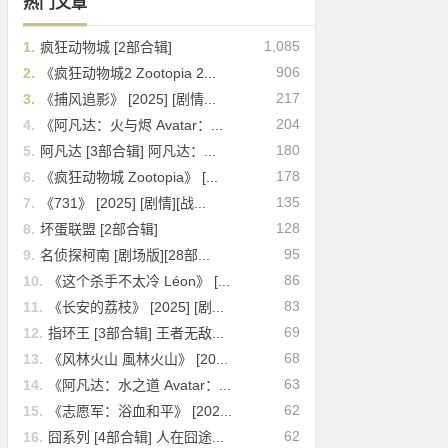
热门文章
1,085
1.
疯狂动物城 [2部合辑]
906
2.
《疯狂动物城2 Zootopia 2...
217
3.
《捕风追影》 [2025] [剧情...
204
4.
《阿凡达：火与烬 Avatar：...
180
5.
阿凡达 [3部合辑] 阿凡达：...
178
6.
《疯狂动物城 Zootopia》 [...
135
7.
《731》 [2025] [剧情][战...
128
8.
坏蛋联盟 [2部合辑]
95
9.
名侦探柯南 [剧场版][28部...
86
10.
《这个杀手不太冷 Léon》 [...
83
11.
《长安的荔枝》 [2025] [剧...
69
12.
指环王 [3部合辑] 王者无敌...
68
13.
《风林火山 風林火山》 [20...
63
14.
《阿凡达：水之道 Avatar：...
62
15.
《志愿军：浴血和平》 [202...
62
16.
囧系列 [4部合辑] 人在囧途...