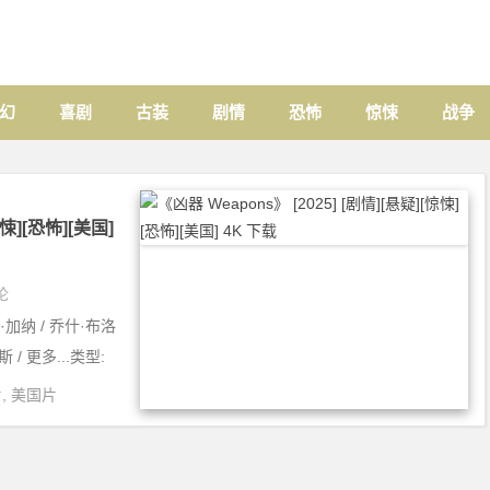
幻
喜剧
古装
剧情
恐怖
惊悚
战争
惊悚][恐怖][美国]
论
加纳 / 乔什·布洛
/ 更多...类型:
片
,
美国片