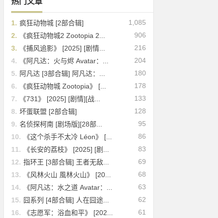
热门文章
1,085
1.
疯狂动物城 [2部合辑]
906
2.
《疯狂动物城2 Zootopia 2...
216
3.
《捕风追影》 [2025] [剧情...
204
4.
《阿凡达：火与烬 Avatar：...
180
5.
阿凡达 [3部合辑] 阿凡达：...
178
6.
《疯狂动物城 Zootopia》 [...
133
7.
《731》 [2025] [剧情][战...
128
8.
坏蛋联盟 [2部合辑]
95
9.
名侦探柯南 [剧场版][28部...
86
10.
《这个杀手不太冷 Léon》 [...
83
11.
《长安的荔枝》 [2025] [剧...
69
12.
指环王 [3部合辑] 王者无敌...
68
13.
《风林火山 風林火山》 [20...
63
14.
《阿凡达：水之道 Avatar：...
62
15.
囧系列 [4部合辑] 人在囧途...
61
16.
《志愿军：浴血和平》 [202...