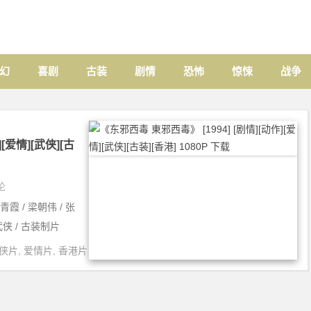
幻
喜剧
古装
剧情
恐怖
惊悚
战争
[爱情][武侠][古
论
青霞 / 梁朝伟 / 张
 武侠 / 古装制片
侠片
,
爱情片
,
香港片