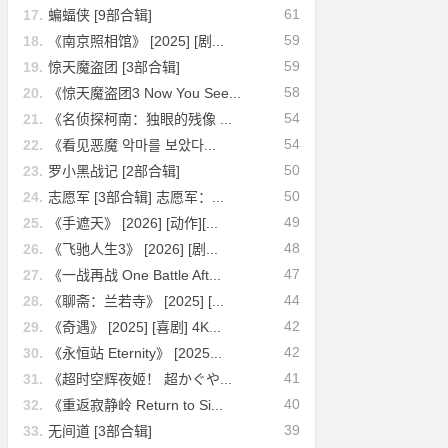
61
17.
蝙蝠侠 [9部合辑]
59
18.
《南京照相馆》 [2025] [剧...
59
19.
惊天魔盗团 [3部合辑]
58
20.
《惊天魔盗团3 Now You See...
54
21.
《名侦探柯南：独眼的残像 ...
54
22.
《看见恶魔 악마를 보았다...
50
23.
罗小黑战记 [2部合辑]
50
24.
志愿军 [3部合辑] 志愿军：...
49
25.
《手遮天》 [2026] [动作][...
48
26.
《飞驰人生3》 [2026] [剧...
47
27.
《一战再战 One Battle Aft...
44
28.
《聊斋：兰若寺》 [2025] [...
42
29.
《奇遇》 [2025] [喜剧] 4K...
42
30.
《永恒站 Eternity》 [2025...
41
31.
《超时空辉夜姬！ 超かぐや...
40
32.
《重返寂静岭 Return to Si...
39
33.
无间道 [3部合辑]