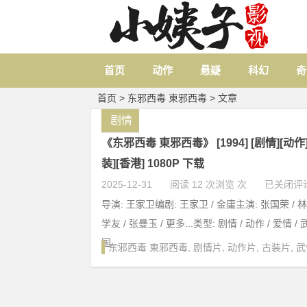
首页
动作
悬疑
科幻
奇
首页
> 东邪西毒 東邪西毒 > 文章
剧情
《东邪西毒 東邪西毒》 [1994] [剧情][动作]
装][香港] 1080P 下载
2025-12-31
阅读 12 次浏览 次
已关闭评
导演: 王家卫编剧: 王家卫 / 金庸主演: 张国荣 / 林
学友 / 张曼玉 / 更多...类型: 剧情 / 动作 / 爱情 /
国...
东邪西毒 東邪西毒
,
剧情片
,
动作片
,
古装片
,
武