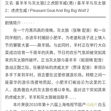
威》
又名: 喜羊羊与灰太狼2之虎胆羊威(港) / 喜羊羊与灰太狼
[2
2：虎虎生威 / Pleasant Goat And Big Big Wolf 2
0
1
剧情简介 · · · · · ·
0]
　　在一个月黑风高的夜晚，灰太狼（张琳 配音）和一众
[动
同伴相约，杀进羊村捕捉小肥羊，为老婆和孩子送上情人
画]
节的饕餮大宴——涮羊锅。与此同时，羊村正在举行大白
[儿
童]
菜成功培育一千周年的庆典，节日的欢乐气氛却被突如其
1
来的灰太狼所破坏。正当灰太狼与喜羊羊（祖丽晴 配音）
0
激战正酣之际，狂暴骄纵的虎威太岁（贾译 配音）率领众
8
多手下来到羊村，扬言要在这里修建游乐场。转眼之间一
0
座豪华的游乐场拔地而起，小肥羊们被迫沦为这里的工
P
下
人，连高傲自大的灰太狼也难以幸免。面对这个突如其来
载
的虎威太岁，羊羊和灰太狼被迫联手……
　　本片荣获2010年第十六届上海电视节国产
动画片
白玉