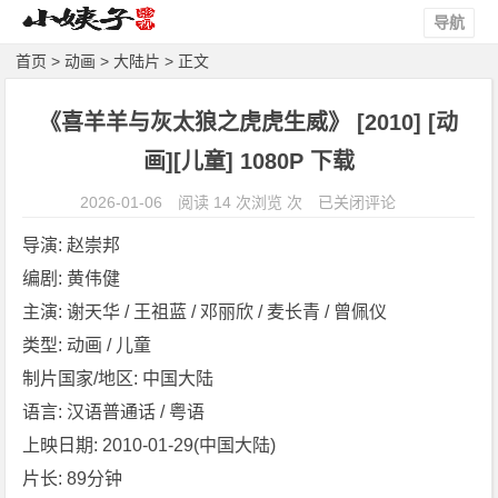
导航
首页
>
动画
>
大陆片
> 正文
《喜羊羊与灰太狼之虎虎生威》 [2010] [动
画][儿童] 1080P 下载
《喜
2026-01-06
阅读 14 次浏览 次
已关闭评论
羊
导演: 赵崇邦
羊
编剧: 黄伟健
与
主演: 谢天华 / 王祖蓝 / 邓丽欣 / 麦长青 / 曾佩仪
灰
太
类型: 动画 / 儿童
狼
制片国家/地区: 中国大陆
之
语言: 汉语普通话 / 粤语
虎
上映日期: 2010-01-29(中国大陆)
虎
片长: 89分钟
生