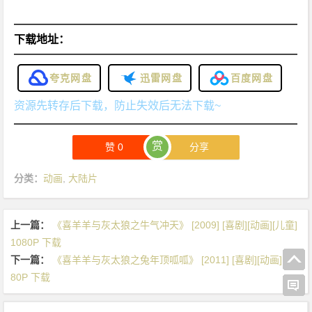
下载地址：
夸克网盘
迅雷网盘
百度网盘
资源先转存后下载，防止失效后无法下载~
赏
赞
0
分享
分类：
动画
,
大陆片
上一篇：
《喜羊羊与灰太狼之牛气冲天》 [2009] [喜剧][动画][儿童]
1080P 下载
下一篇：
《喜羊羊与灰太狼之兔年顶呱呱》 [2011] [喜剧][动画] 10
80P 下载