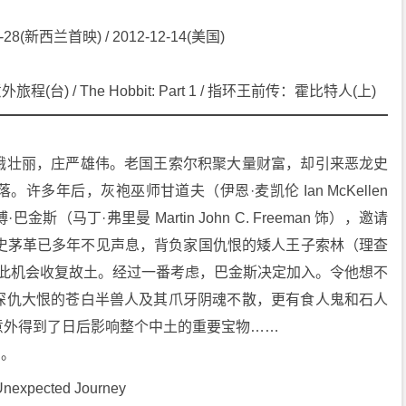
-28(新西兰首映) / 2012-12-14(美国)
台) / The Hobbit: Part 1 / 指环王前传：霍比特人(上)
峨壮丽，庄严雄伟。老国王索尔积聚大量财富，却引来恶龙史
多年后，灰袍巫师甘道夫（伊恩·麦凯伦 Ian McKellen 
马丁·弗里曼 Martin John C. Freeman 饰），邀请
来史茅革已多年不见声息，背负家国仇恨的矮人王子索林（理查
 饰）希望借此机会收复故土。经过一番考虑，巴金斯决定加入。令他想不
深仇大恨的苍白半兽人及其爪牙阴魂不散，更有食人鬼和石人
意外得到了日后影响整个中土的重要宝物……
编。