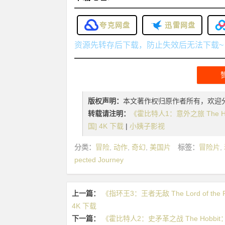
夸克网盘
迅雷网盘
资源先转存后下载，防止失效后无法下载~
版权声明：
本文著作权归原作者所有，欢迎
转载请注明：
《霍比特人1：意外之旅 The Hobbi
国] 4K 下载
|
小姨子影视
分类：
冒险
,
动作
,
奇幻
,
美国片
标签：
冒险片
,
pected Journey
上一篇：
《指环王3：王者无敌 The Lord of the Rin
4K 下载
下一篇：
《霍比特人2：史矛革之战 The Hobbit：The 