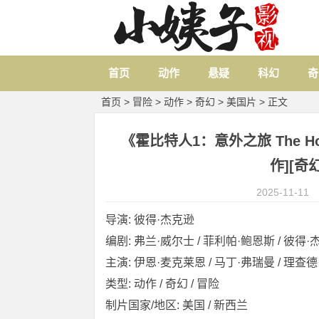
首页
动作
悬疑
科幻
奇
首页
>
冒险
>
动作
>
奇幻
>
美国片
> 正文
《霍比特人1：意外之旅 The Hobbit
作][奇幻
2025-11-11
导演: 彼得·杰克逊
编剧: 弗兰·威尔士 / 菲利帕·鲍恩斯 / 彼得·杰
主演: 伊恩·麦克莱恩 / 马丁·弗瑞曼 / 理查德·
类型: 动作 / 奇幻 / 冒险
制片国家/地区: 美国 / 新西兰