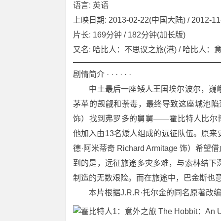
语言: 英语
上映日期: 2013-02-22(中国大陆) / 2012-11
片长: 169分钟 / 182分钟(加长版)
又名: 哈比人：不思议之旅(港) / 哈比人：意外旅程(
剧情简介 · · · · · ·
　　中土最后一座矮人王国埃尔波尔，巍
茅革的觊觎和荼毒，最终导致这座城池陷落。许
饰）找到弗罗多的舅舅——霍比特人比尔博·巴金斯（
他加入由13名矮人组成的远征队伍。原
德·阿米蒂奇 Richard Armitage
到的是，远征旅途多灾多难，与索林结下
制造的无数艰险。而在旅途中，巴金斯也
　　本片根据J.R.R·托尔金的同名原著改