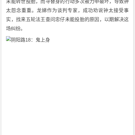
未能转世投胎，而寻替身的行动多次被力申破坏，导致钟
太怨念重重。龙娣作为谈判专家，成功劝说钟太接受事
实，找来五轮法王查问忠仔未能投胎的原因，以期解决这
场纠纷。