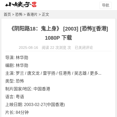
导航
首页
>
恐怖
>
香港片
> 正文
《阴阳路18：鬼上身》 [2003] [恐怖][香港]
1080P 下载
《阴
2025-08-16
阅读 22 次浏览 次
已关闭评论
阳
导演: 林华勋
路
编剧: 林华勋
1
主演: 罗兰 / 唐文龙 / 雷宇扬 / 任港秀 / 吴志雄 / 更多...
8：
鬼
类型: 恐怖
上
制片国家/地区: 中国香港
身》
语言: 粤语
[2
上映日期: 2003-02-27(中国香港)
0
片长: 84分钟
0