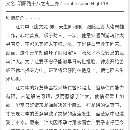
3]
又名: 阴阳路十八之鬼上身 / Troublesome Night 18
[恐
怖]
剧情简介 · · · · · ·
[香
　　江力申（唐文龙 饰）天生阴阳眼，跟随江湖大佬志雄
港]
工作，心地善良，乐于助人。一次，他意外遇到游魂钟太
1
寻替身，不忍见其陷入不归之境，于是将盈莹救了回来。
0
然而，这个善举却破坏了阴阳定律，激怒了本应安息的恶
8
0
魂钟太。为了让爱子忠仔能够早日转世投胎，钟太开始苦
P
缠不休地找寻力申，甚至将忠仔附在他身上，使他陷入生
下
死危机。
载
　　江力申的好友毕基找来毕仁替他驱鬼，但毕仁的能力
有限，未能解决问题，反而惹怒了钟太，使情况雪上加
霜。毕基只好请来龙娣解决这个麻烦。在龙娣的调查下，
才发现力申的善意导致了灾祸的连连发生，盈莹家中也遭
受了不幸。原来，钟太因怀孕时溺水而亡，爱子忠仔至今