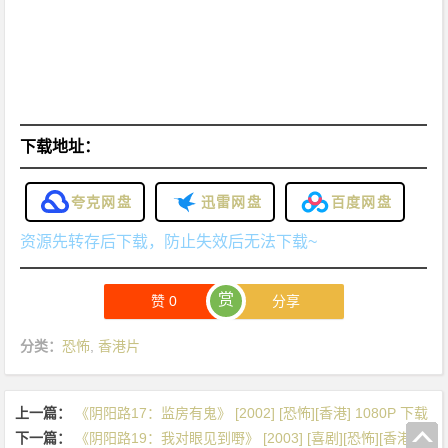
下载地址：
夸克网盘
迅雷网盘
百度网盘
资源先转存后下载，防止失效后无法下载~
赏
赞
0
分享
分类：
恐怖
,
香港片
上一篇：
《阴阳路17：监房有鬼》 [2002] [恐怖][香港] 1080P 下载
下一篇：
《阴阳路19：我对眼见到嘢》 [2003] [喜剧][恐怖][香港] 1