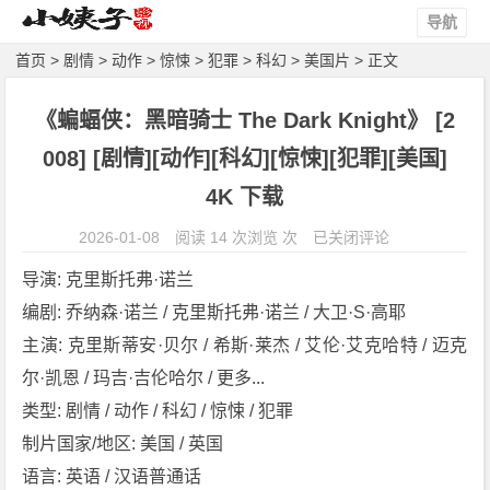
导航
首页
>
剧情
>
动作
>
惊悚
>
犯罪
>
科幻
>
美国片
> 正文
《蝙蝠侠：黑暗骑士 The Dark Knight》 [2
008] [剧情][动作][科幻][惊悚][犯罪][美国]
4K 下载
《蝙
2026-01-08
阅读 14 次浏览 次
已关闭评论
蝠
导演: 克里斯托弗·诺兰
侠：
编剧: 乔纳森·诺兰 / 克里斯托弗·诺兰 / 大卫·S·高耶
黑
主演: 克里斯蒂安·贝尔 / 希斯·莱杰 / 艾伦·艾克哈特 / 迈克
暗
骑
尔·凯恩 / 玛吉·吉伦哈尔 / 更多...
士
类型: 剧情 / 动作 / 科幻 / 惊悚 / 犯罪
T
制片国家/地区: 美国 / 英国
h
语言: 英语 / 汉语普通话
e