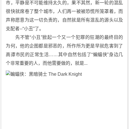
市，平静是不可能维持太久的，果不其然，新一轮的混乱
[科
很快就席卷了整个城市，人们再一被被恐慌所笼罩着，而
幻]
声称愿意为这一切负责的，自然就是所有混乱的源头以及
[惊
悚]
支配者--“小丑”了。
[犯
　　先不管“小丑”掀起一个又一个犯罪的狂潮的最终目的
罪]
为何，他的企图都是邪恶的，所作所为更是早就危害到了
[美
高谭市民的正常生活……其中自然包括了“蝙蝠侠”身边几
国]
个非常重要的人，而他需要做的，就是...
4
K
下
载