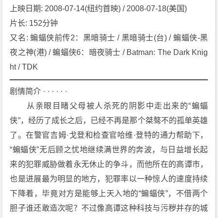
上映日期: 2008-07-14(纽约首映) / 2008-07-18(美国)
D
a
片长: 152分钟
r
又名: 蝙蝠侠前传2：黑暗骑士 / 黑暗骑士(台) / 蝙蝠侠-黑
k
夜之神(港) / 蝙蝠侠6：暗夜骑士 / Batman: The Dark Knig
K
ht / TDK
n
i
剧情简介 · · · · · ·
g
　　从亲眼目睹父母被人杀死的阴影中走出来的“蝙蝠
h
t》
侠”，经历了成长之后，已经不再是那个桀骜不的孤单英雄
[2
了。在警官吉姆·戈登和检查官哈维·登特的通力帮助下，
0
“蝙蝠侠”无后顾之忧地继续满世界的奔波，与日益增长起
0
来的犯罪威胁做着永无休止的争斗，而他所在的高谭市，
8]
也是进展最为明显的地方，犯罪率以一种惊人的速度持续
[剧
情]
下降着，毕竟对方是能够上天入地的“蝙蝠侠”，不借两个
[动
胆子谁还敢造次呢？不过像高谭这种科技与污秽并存的城
作]