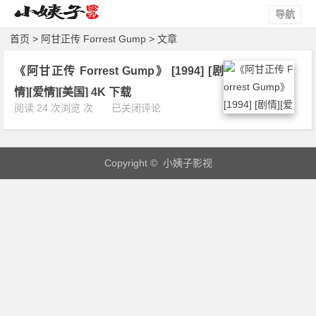
导航
首页
> 阿甘正传 Forrest Gump > 文章
《阿甘正传 Forrest Gump》 [1994] [剧
情][爱情][美国] 4K 下载
《阿
阅读 24 次浏览 次
已关闭评论
甘
正
传
Copyright © 小姨子影视
F
o
r
r
e
s
t
G
u
m
p》