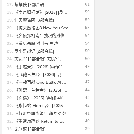
61
17.
蝙蝠侠 [9部合辑]
59
18.
《南京照相馆》 [2025] [剧...
59
19.
惊天魔盗团 [3部合辑]
58
20.
《惊天魔盗团3 Now You See...
54
21.
《名侦探柯南：独眼的残像 ...
54
22.
《看见恶魔 악마를 보았다...
50
23.
罗小黑战记 [2部合辑]
50
24.
志愿军 [3部合辑] 志愿军：...
49
25.
《手遮天》 [2026] [动作][...
48
26.
《飞驰人生3》 [2026] [剧...
47
27.
《一战再战 One Battle Aft...
44
28.
《聊斋：兰若寺》 [2025] [...
42
29.
《奇遇》 [2025] [喜剧] 4K...
42
30.
《永恒站 Eternity》 [2025...
41
31.
《超时空辉夜姬！ 超かぐや...
40
32.
《重返寂静岭 Return to Si...
39
33.
无间道 [3部合辑]