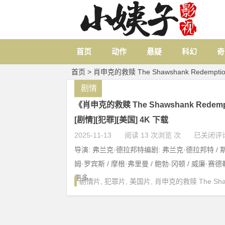
首页
动作
悬疑
科幻
奇
首页
> 肖申克的救赎 The Shawshank Redempti
剧情
《肖申克的救赎 The Shawshank Redempt
[剧情][犯罪][美国] 4K 下载
2025-11-13
阅读 13 次浏览 次
已关闭评
导演: 弗兰克·德拉邦特编剧: 弗兰克·德拉邦特 / 
姆·罗宾斯 / 摩根·弗里曼 / 鲍勃·冈顿 / 威廉·赛德勒
更多.....
剧情片
,
犯罪片
,
美国片
,
肖申克的救赎 The Shaws