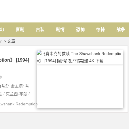
幻
喜剧
古装
剧情
恐怖
惊悚
战争
on > 文章
ion》 [1994]
论
斯蒂芬·金主演: 蒂
 / 克兰西·布朗 /
hank Redemption