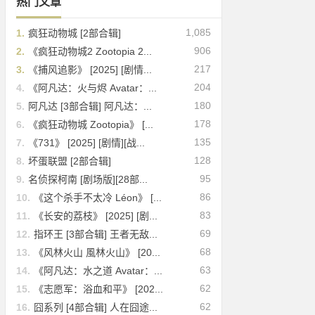
热门文章
1,085
1.
疯狂动物城 [2部合辑]
906
2.
《疯狂动物城2 Zootopia 2...
217
3.
《捕风追影》 [2025] [剧情...
204
4.
《阿凡达：火与烬 Avatar：...
180
5.
阿凡达 [3部合辑] 阿凡达：...
178
6.
《疯狂动物城 Zootopia》 [...
135
7.
《731》 [2025] [剧情][战...
128
8.
坏蛋联盟 [2部合辑]
95
9.
名侦探柯南 [剧场版][28部...
86
10.
《这个杀手不太冷 Léon》 [...
83
11.
《长安的荔枝》 [2025] [剧...
69
12.
指环王 [3部合辑] 王者无敌...
68
13.
《风林火山 風林火山》 [20...
63
14.
《阿凡达：水之道 Avatar：...
62
15.
《志愿军：浴血和平》 [202...
62
16.
囧系列 [4部合辑] 人在囧途...