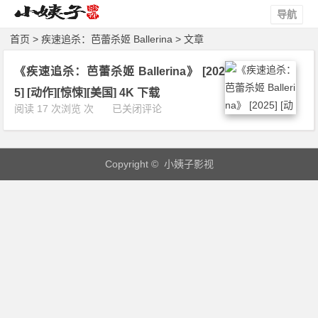
导航
首页
> 疾速追杀：芭蕾杀姬 Ballerina > 文章
《疾速追杀：芭蕾杀姬 Ballerina》 [202
5] [动作][惊悚][美国] 4K 下载
《疾
阅读 17 次浏览 次
已关闭评论
速
追
杀：
Copyright © 小姨子影视
芭
蕾
杀
姬
B
a
l
l
e
r
i