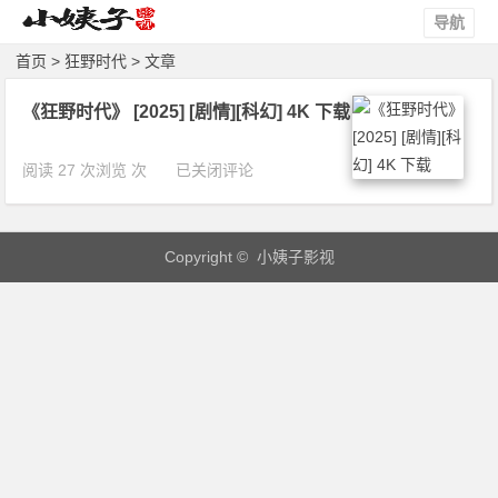
导航
首页
> 狂野时代 > 文章
《狂野时代》 [2025] [剧情][科幻] 4K 下载
《狂
阅读 27 次浏览 次
已关闭评论
野
时
代》
Copyright © 小姨子影视
[2
0
2
5]
[剧
情]
[科
幻]
4
K
下