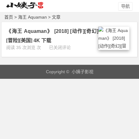
导航
首页
> 海王 Aquaman > 文章
《海王 Aquaman》 [2018] [动作][奇幻]
[冒险][美国] 4K 下载
《海
阅读 35 次浏览 次
已关闭评论
王
A
q
Copyright © 小姨子影视
u
a
m
a
n》
[2
0
1
8]
[动
作]