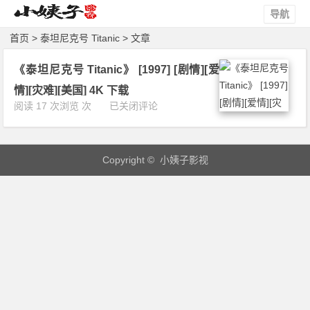
导航
首页
> 泰坦尼克号 Titanic > 文章
《泰坦尼克号 Titanic》 [1997] [剧情][爱
情][灾难][美国] 4K 下载
《泰
阅读 17 次浏览 次
已关闭评论
坦
尼
克
Copyright © 小姨子影视
号
T
i
t
a
n
i
c》
[1
9
9