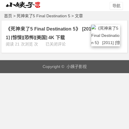
导航
首页
> 死神来了5 Final Destination 5 > 文章
《死神来了5 Final Destination 5》 [201
1] [惊悚][恐怖][美国] 4K 下载
《死
阅读 21 次浏览 次
已关闭评论
神
来
了
Copyright © 小姨子影视
5
F
i
n
a
l
D
e
s
t
i