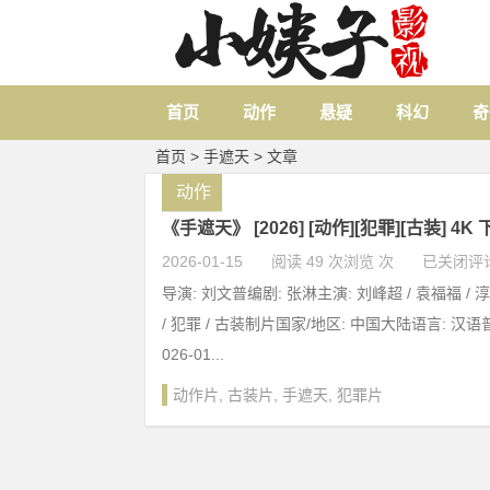
首页
动作
悬疑
科幻
奇
首页
> 手遮天 > 文章
动作
《手遮天》 [2026] [动作][犯罪][古装] 4K
2026-01-15
阅读 49 次浏览 次
已关闭评
导演: 刘文普编剧: 张淋主演: 刘峰超 / 袁福福 /
/ 犯罪 / 古装制片国家/地区: 中国大陆语言: 汉语
026-01...
动作片
,
古装片
,
手遮天
,
犯罪片