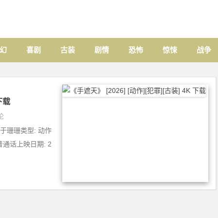
幻
喜剧
古装
剧情
恐怖
惊悚
战争
 下载
论
 淳于珊珊类型: 动作
普通话上映日期: 2