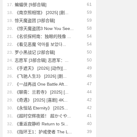
61
17.
蝙蝠侠 [9部合辑]
59
18.
《南京照相馆》 [2025] [剧...
59
19.
惊天魔盗团 [3部合辑]
58
20.
《惊天魔盗团3 Now You See...
54
21.
《名侦探柯南：独眼的残像 ...
54
22.
《看见恶魔 악마를 보았다...
50
23.
罗小黑战记 [2部合辑]
50
24.
志愿军 [3部合辑] 志愿军：...
49
25.
《手遮天》 [2026] [动作][...
48
26.
《飞驰人生3》 [2026] [剧...
47
27.
《一战再战 One Battle Aft...
44
28.
《聊斋：兰若寺》 [2025] [...
42
29.
《奇遇》 [2025] [喜剧] 4K...
42
30.
《永恒站 Eternity》 [2025...
41
31.
《超时空辉夜姬！ 超かぐや...
40
32.
《重返寂静岭 Return to Si...
39
33.
《指环王1：护戒使者 The L...