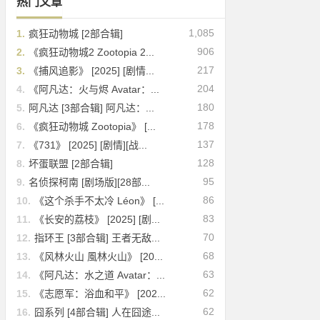
热门文章
1,085
1.
疯狂动物城 [2部合辑]
906
2.
《疯狂动物城2 Zootopia 2...
217
3.
《捕风追影》 [2025] [剧情...
204
4.
《阿凡达：火与烬 Avatar：...
180
5.
阿凡达 [3部合辑] 阿凡达：...
178
6.
《疯狂动物城 Zootopia》 [...
137
7.
《731》 [2025] [剧情][战...
128
8.
坏蛋联盟 [2部合辑]
95
9.
名侦探柯南 [剧场版][28部...
86
10.
《这个杀手不太冷 Léon》 [...
83
11.
《长安的荔枝》 [2025] [剧...
70
12.
指环王 [3部合辑] 王者无敌...
68
13.
《风林火山 風林火山》 [20...
63
14.
《阿凡达：水之道 Avatar：...
62
15.
《志愿军：浴血和平》 [202...
62
16.
囧系列 [4部合辑] 人在囧途...