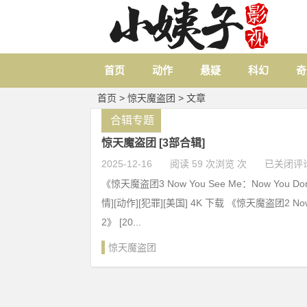
首页
动作
悬疑
科幻
奇
首页
> 惊天魔盗团 > 文章
合辑专题
惊天魔盗团 [3部合辑]
2025-12-16
阅读 59 次浏览 次
已关闭评
《惊天魔盗团3 Now You See Me：Now You Don’
情][动作][犯罪][美国] 4K 下载 《惊天魔盗团2 Now 
2》 [20...
惊天魔盗团