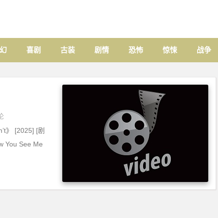
幻
喜剧
古装
剧情
恐怖
惊悚
战争
论
t》 [2025] [剧
You See Me