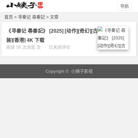
导航
首页
> 寻秦记 尋秦記 > 文章
《寻秦记 尋秦記》 [2025] [动作][奇幻][古
装][香港] 4K 下载
《寻
阅读 38 次浏览 次
已关闭评论
秦
记
尋
Copyright © 小姨子影视
秦
記》
[2
0
2
5]
[动
作]
[奇
幻]
[古