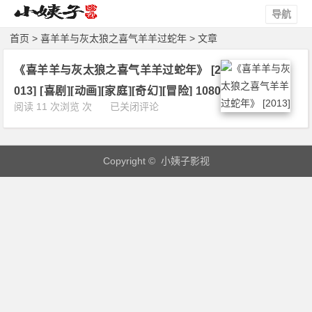
导航
首页
> 喜羊羊与灰太狼之喜气羊羊过蛇年 > 文章
《喜羊羊与灰太狼之喜气羊羊过蛇年》 [2
013] [喜剧][动画][家庭][奇幻][冒险] 1080
《喜
阅读 11 次浏览 次
已关闭评论
P 下载
羊
羊
与
Copyright © 小姨子影视
灰
太
狼
之
喜
气
羊
羊
过
蛇
年》