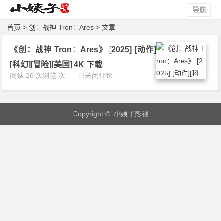
导航
首页
> 创：战神 Tron：Ares > 文章
《创：战神 Tron：Ares》 [2025] [动作]
[科幻][冒险][美国] 4K 下载
《创：
阅读 26 次浏览 次
已关闭评论
战
神
T
Copyright © 小姨子影视
r
o
n：
A
r
e
s》
[2
0
2
5]