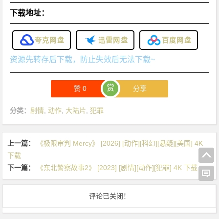
下载地址：
夸克网盘
迅雷网盘
百度网盘
资源先转存后下载，防止失效后无法下载~
赏
赞
0
分享
分类：
剧情
,
动作
,
大陆片
,
犯罪
上一篇：
《极限审判 Mercy》 [2026] [动作][科幻][悬疑][美国] 4K
下载
下一篇：
《东北警察故事2》 [2023] [剧情][动作][犯罪] 4K 下载
评论已关闭！