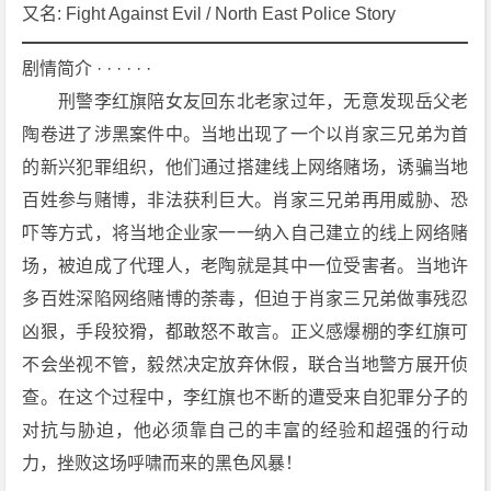
情]
又名: Fight Against Evil / North East Police Story
[动
作]
剧情简介 · · · · · ·
[犯
　　刑警李红旗陪女友回东北老家过年，无意发现岳父老
罪]
陶卷进了涉黑案件中。当地出现了一个以肖家三兄弟为首
4
的新兴犯罪组织，他们通过搭建线上网络赌场，诱骗当地
K
百姓参与赌博，非法获利巨大。肖家三兄弟再用威胁、恐
下
载
吓等方式，将当地企业家一一纳入自己建立的线上网络赌
场，被迫成了代理人，老陶就是其中一位受害者。当地许
多百姓深陷网络赌博的荼毒，但迫于肖家三兄弟做事残忍
凶狠，手段狡猾，都敢怒不敢言。正义感爆棚的李红旗可
不会坐视不管，毅然决定放弃休假，联合当地警方展开侦
查。在这个过程中，李红旗也不断的遭受来自犯罪分子的
对抗与胁迫，他必须靠自己的丰富的经验和超强的行动
力，挫败这场呼啸而来的黑色风暴！