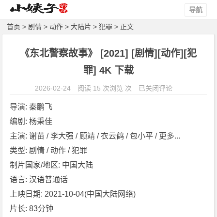
导航
首页
>
剧情
>
动作
>
大陆片
>
犯罪
> 正文
《东北警察故事》 [2021] [剧情][动作][犯
罪] 4K 下载
《东
2026-02-24
阅读 15 次浏览 次
已关闭评论
北
导演: 秦鹏飞
警
编剧: 杨秉佳
察
主演: 谢苗 / 李大强 / 顾靖 / 衣云鹤 / 包小平 / 更多...
故
事》
类型: 剧情 / 动作 / 犯罪
[2
制片国家/地区: 中国大陆
0
语言: 汉语普通话
2
上映日期: 2021-10-04(中国大陆网络)
1]
片长: 83分钟
[剧